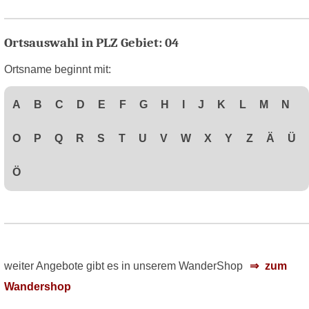
Ortsauswahl in PLZ Gebiet: 04
Ortsname beginnt mit:
A
B
C
D
E
F
G
H
I
J
K
L
M
N
O
P
Q
R
S
T
U
V
W
X
Y
Z
Ä
Ü
Ö
weiter Angebote gibt es in unserem WanderShop
zum
Wandershop