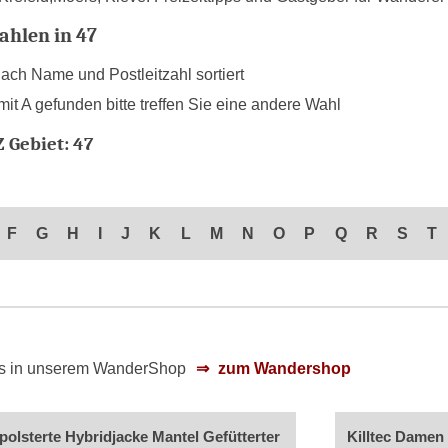
ahlen in 47
ch Name und Postleitzahl sortiert
it A gefunden bitte treffen Sie eine andere Wahl
 Gebiet: 47
F
G
H
I
J
K
L
M
N
O
P
Q
R
S
T
 es in unserem WanderShop
zum Wandershop
olsterte Hybridjacke Mantel Gefütterter
Killtec Damen