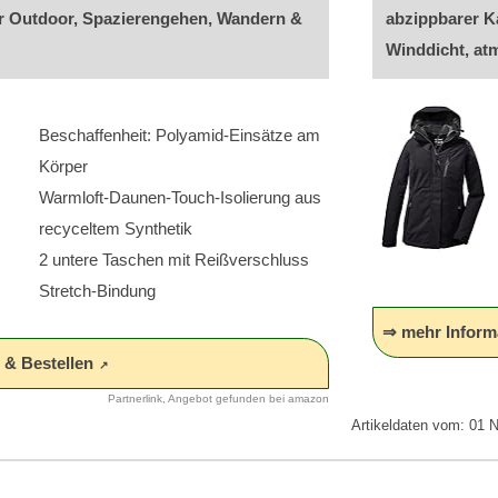
für Outdoor, Spazierengehen, Wandern &
abzippbarer 
Winddicht, at
Beschaffenheit: Polyamid-Einsätze am
Körper
Warmloft-Daunen-Touch-Isolierung aus
recyceltem Synthetik
2 untere Taschen mit Reißverschluss
Stretch-Bindung
⇒ mehr Informa
. & Bestellen
Partnerlink, Angebot gefunden bei amazon
Artikeldaten vom: 01