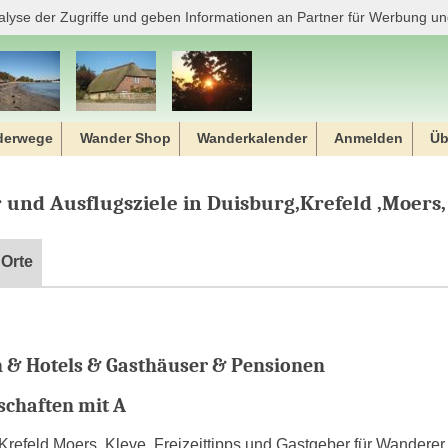
alyse der Zugriffe und geben Informationen an Partner für Werbung un
derwege
Wander Shop
Wanderkalender
Anmelden
Üb
und Ausflugsziele in Duisburg,Krefeld ,Moers,
Orte
& Hotels & Gasthäuser & Pensionen
tschaften mit A
refeld,Moers, Kleve. Freizeittipps und Gastgeber für Wanderer 