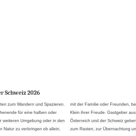
r Schweiz 2026
eiten zum Wandern und Spazieren.
kunden der Natur haben Groß und
henende für eine halben oder
sten Regionen in Deutschland,
r weiteren Umgebung oder in den
it, die Wanderung und den Urlaub
r Natur zu verbringen ob allein,
zum Rasten, zur Übernachtung und