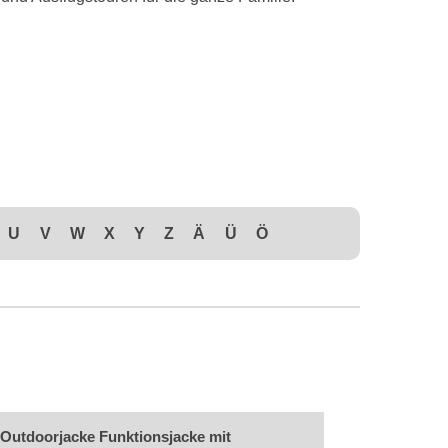
U
V
W
X
Y
Z
Ä
Ü
Ö
 Outdoorjacke Funktionsjacke mit