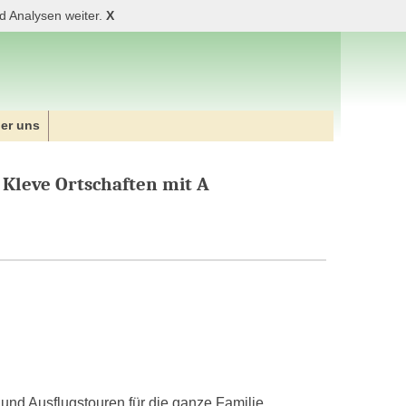
d Analysen weiter.
X
er uns
 Kleve Ortschaften mit A
und Ausflugstouren für die ganze Familie.