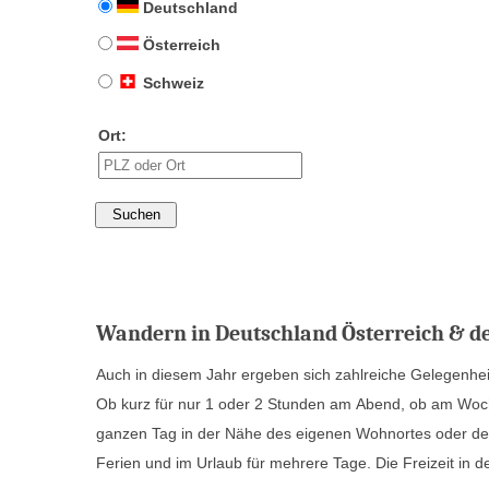
Deutschland
Österreich
Schweiz
Ort:
Wandern in Deutschland Österreich & de
Auch in diesem Jahr ergeben sich zahlreiche Gelegenh
mit der Familie oder Freunden, beim Wandern und Er
Ob kurz für nur 1 oder 2 Stunden am Abend, ob am Woc
Klein ihrer Freude. Gastgeber aus den unterschiedlich
ganzen Tag in der Nähe des eigenen Wohnortes oder de
Österreich und der Schweiz geben Tipps für die Freize
Ferien und im Urlaub für mehrere Tage. Die Freizeit in de