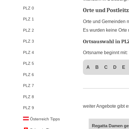
PLZ 0
Orte und Postleitz
PLZ 1
Orte und Gemeinden na
Es wurden keine Orte m
PLZ 2
Ortsauswahl in PLZ
PLZ 3
Ortsname beginnt mit:
PLZ 4
PLZ 5
A
B
C
D
E
PLZ 6
PLZ 7
PLZ 8
weiter Angebote gibt
PLZ 9
Österreich Tipps
Regatta Damen gep