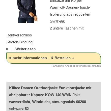
Einsätze am Körper
Warmloft-Daunen-Touch-
Isolierung aus recyceltem
Synthetik
2 untere Taschen mit
Reißverschluss
Stretch-Bindung
... Weiterlesen ...
⇒ mehr Informationen... & Bestellen
Partnerlink, Angebot gefunden bei amazon
Killtec Damen Outdoorjacke Funktionsjacke mit
abzippbarer Kapuze KOW 140 WMN Jckt
wasserdicht, Winddicht, atmungsaktiv 00200-
schwarz 52