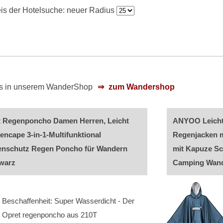
is der Hotelsuche:
neuer Radius
 es in unserem WanderShop
zum Wandershop
t Regenponcho Damen Herren, Leicht
ANYOO Leicht
ncape 3-in-1-Multifunktional
Regenjacken m
nschutz Regen Poncho für Wandern
mit Kapuze Sc
warz
Camping Wande
Beschaffenheit: Super Wasserdicht - Der
Opret regenponcho aus 210T