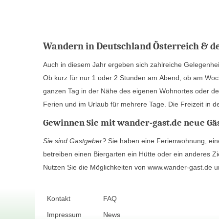
Wandern in Deutschland Österreich & de
Auch in diesem Jahr ergeben sich zahlreiche Gelegenh
mit der Familie oder Freunden, beim Wandern und Er
Ob kurz für nur 1 oder 2 Stunden am Abend, ob am Woc
Klein ihrer Freude. Gastgeber aus den unterschiedlich
ganzen Tag in der Nähe des eigenen Wohnortes oder de
Österreich und der Schweiz geben Tipps für die Freize
Ferien und im Urlaub für mehrere Tage. Die Freizeit in de
Gewinnen Sie mit wander-gast.de neue Gäs
Sie sind Gastgeber?
Sie haben eine Ferienwohnung, eine
betreiben einen Biergarten ein Hütte oder ein anderes Z
Nutzen Sie die Möglichkeiten von www.wander-gast.de 
Kontakt
FAQ
Impressum
News