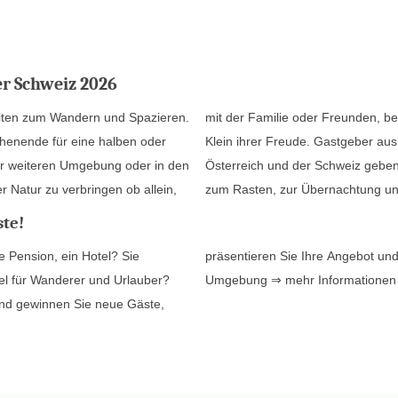
r Schweiz 2026
eiten zum Wandern und Spazieren.
kunden der Natur haben Groß und
henende für eine halben oder
sten Regionen in Deutschland,
r weiteren Umgebung oder in den
it, die Wanderung und den Urlaub
r Natur zu verbringen ob allein,
zum Rasten, zur Übernachtung und
te!
 Pension, ein Hotel? Sie
präsentieren Sie Ihre Angebot und
iel für Wanderer und Urlauber?
Umgebung
⇒ mehr Informatione
und gewinnen Sie neue Gäste,