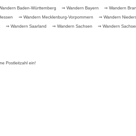
andern Baden-Württemberg
⇒ Wandern Bayern
⇒ Wandern Bra
Hessen
⇒ Wandern Mecklenburg-Vorpommern
⇒ Wandern Nieder
z
⇒ Wandern Saarland
⇒ Wandern Sachsen
⇒ Wandern Sachsen
e Postleitzahl ein!