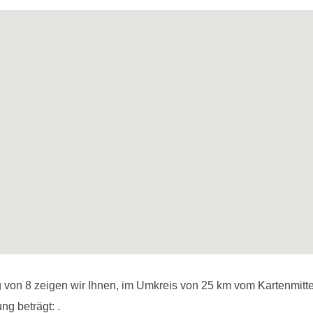
 von 8 zeigen wir Ihnen, im Umkreis von 25 km vom Kartenmitte
ng beträgt:
.