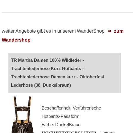
weiter Angebote gibt es in unserem WanderShop
zum
Wandershop
TR Martha Damen 100% Wildleder -
Trachtenlederhose Kurz Hotpants -
Trachtenlederhose Damen kurz - Oktoberfest
Lederhose (38, Dunkelbraun)
Beschaffenheit: Verführerische
Hotpants-Passform
Farbe: DunkelBraun
𝐇𝐎𝐂𝐇𝐖𝐄𝐑𝐓𝐈𝐆𝐄𝐒 𝐋𝐄𝐃𝐄𝐑 - Unsere