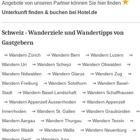
Angebote von unseren Partner können Sie hier finden
Unterkunft finden & buchen bei Hotel.de
Schweiz - Wanderziele und Wandertipps von
Gastgebern
⇒ Wandern Zürich
⇒ Wandern Bern
⇒ Wandern Luzern
⇒
Wandern Uri
⇒ Wandern Schwyz
⇒ Wandern Obwalden
⇒
Wandern Nidwalden
⇒ Wandern Glarus
⇒ Wandern Zug
⇒
Wandern Freiburg
⇒ Wandern Solothurn
⇒ Wandern Basel-
Stadt
⇒ Wandern Basel-Landschaft
⇒ Wandern Schaffhausen
⇒ Wandern Appenzell Ausserrhoden
⇒ Wandern Appenzell
Innerrhoden
⇒ Wandern St. Gallen
⇒ Wandern Graubünden
⇒
Wandern Aargau
⇒ Wandern Thurgau
⇒ Wandern Tessin
⇒
Wandern Waadt
⇒ Wandern Wallis
⇒ Wandern Neuenburg
⇒
Wandern Genf
⇒ Wandern Jura