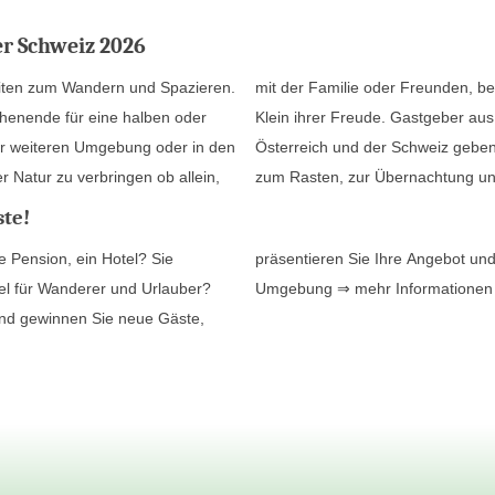
r Schweiz 2026
eiten zum Wandern und Spazieren.
kunden der Natur haben Groß und
henende für eine halben oder
sten Regionen in Deutschland,
r weiteren Umgebung oder in den
it, die Wanderung und den Urlaub
r Natur zu verbringen ob allein,
zum Rasten, zur Übernachtung und
te!
 Pension, ein Hotel? Sie
präsentieren Sie Ihre Angebot und
iel für Wanderer und Urlauber?
Umgebung
⇒ mehr Informatione
und gewinnen Sie neue Gäste,