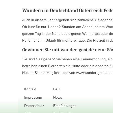
Wandern in Deutschland Österreich & de
Auch in diesem Jahr ergeben sich zahlreiche Gelegenh
mit der Familie oder Freunden, beim Wandern und Er
Ob kurz für nur 1 oder 2 Stunden am Abend, ob am Woc
Klein ihrer Freude. Gastgeber aus den unterschiedlich
ganzen Tag in der Nähe des eigenen Wohnortes oder de
Österreich und der Schweiz geben Tipps für die Freize
Ferien und im Urlaub für mehrere Tage. Die Freizeit in de
Gewinnen Sie mit wander-gast.de neue Gäs
Sie sind Gastgeber?
Sie haben eine Ferienwohnung, eine
betreiben einen Biergarten ein Hütte oder ein anderes Z
Nutzen Sie die Möglichkeiten von www.wander-gast.de 
Kontakt
FAQ
Impressum
News
Datenschutz
Empfehlungen