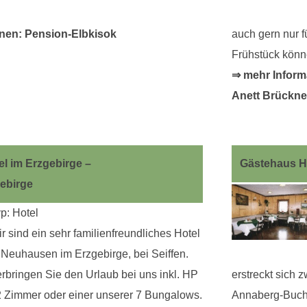
nen: Pension-Elbkisok
auch gern nur 
Frühstück könn
⇒ mehr Inform
Anett Brückne
l im Erzgebirge –
Gästehaus H
ebirge
p: Hotel
r sind ein sehr familienfreundliches Hotel
 Neuhausen im Erzgebirge, bei Seiffen.
rbringen Sie den Urlaub bei uns inkl. HP
erstreckt sich
2 Zimmer oder einer unserer 7 Bungalows.
Annaberg-Buchh