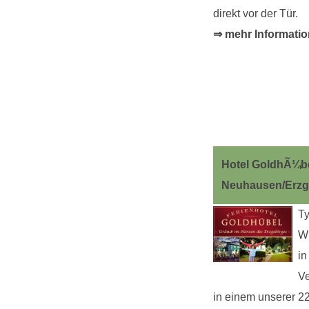
direkt vor der Tür.
⇒ mehr Informatio
Hotel GoldhÃ¼be
Neuhausen/Erzg
Ty
Wi
in
Ve
in einem unserer 2