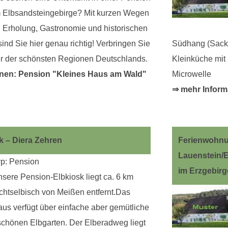
 Elbsandsteingebirge? Mit kurzen Wegen
 Erholung, Gastronomie und historischen
ind Sie hier genau richtig! Verbringen Sie
Südhang (Sackg
ner der schönsten Regionen Deutschlands.
Kleinküche mit
onen: Pension "Kleines Haus am Wald"
Microwelle
⇒ mehr Inform
k – Diera Zehren
Ferienwohnun
Lauenstein/E
p: Pension
im Erzgebirg
sere Pension-Elbkiosk liegt ca. 6 km
chtselbisch von Meißen entfernt.Das
us verfügt über einfache aber gemütliche
chönen Elbgarten. Der Elberadweg liegt