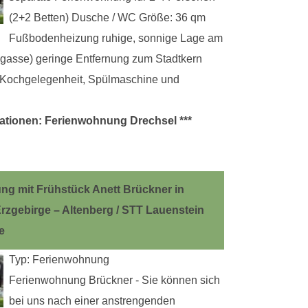
(2+2 Betten) Dusche / WC Größe: 36 qm
Fußbodenheizung ruhige, sonnige Lage am
asse) geringe Entfernung zum Stadtkern
 Kochgelegenheit, Spülmaschine und
ationen: Ferienwohnung Drechsel ***
g mit Frühstück Anett Brückner in
rzgebirge – Altenberg / STT Lauenstein
e
Typ: Ferienwohnung
Ferienwohnung Brückner - Sie können sich
bei uns nach einer anstrengenden