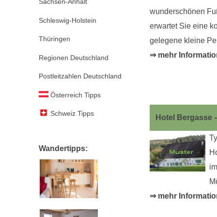
Sachsen-Anhalt
wunderschönen Fuße
Schleswig-Holstein
erwartet Sie eine k
Thüringen
gelegene kleine Pe
⇒ mehr Informatio
Regionen Deutschland
Postleitzahlen Deutschland
Österreich Tipps
Schweiz Tipps
Hotel Bergasse 
Ty
Wandertipps:
Ho
im
Mö
⇒ mehr Informatio