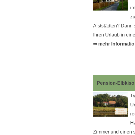
im
zu
Alststädten? Dann s
Ihren Urlaub in ei
⇒ mehr Informati
Pension-Elbkiso
Ty
Un
re
Ha
Zimmer und einen s