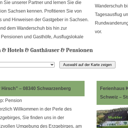
 Sie unserer Partner und lernen Sie die
Wanderschuh bi
on Sachsen kennen. Profitieren Sie von
Tagesausflug u
s und Hinweisen der Gastgeber in Sachsen.
Rundwanderungen
und dem Wanderschuh bis hin zur
vor.
 Pensionen und Gasthöfe, Ausflugslokale
& Hotels & Gasthäuser & Pensionen
 Hirsch" – 08340 Schwarzenberg
Ferienhaus 
Schweiz – S
p: Pension
rzlich Willkommen in der Perle des
zgebirges, Sie finden uns in der
izvollen Umgebung des Erzgebirges, am