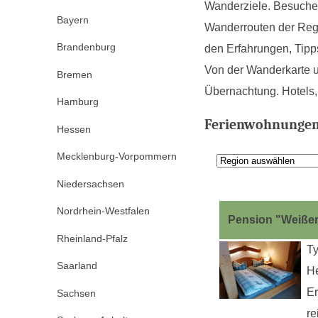
Wanderziele. Besuchen
Bayern
Wanderrouten der Regi
Brandenburg
den Erfahrungen, Tipp
Von der Wanderkarte 
Bremen
Übernachtung. Hotels,
Hamburg
Ferienwohnungen 
Hessen
Mecklenburg-Vorpommern
Niedersachsen
Nordrhein-Westfalen
Pension "Weißer
Rheinland-Pfalz
Ty
Saarland
He
Er
Sachsen
re