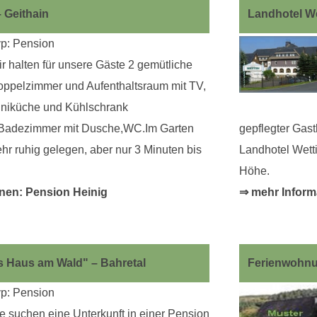
 Geithain
Landhotel We
p: Pension
r halten für unsere Gäste 2 gemütliche
ppelzimmer und Aufenthaltsraum mit TV,
niküche und Kühlschrank
 Badezimmer mit Dusche,WC.Im Garten
gepflegter Gast
hr ruhig gelegen, aber nur 3 Minuten bis
Landhotel Wett
Höhe.
nen: Pension Heinig
⇒ mehr Inform
s Haus am Wald" – Bahretal
Ferienwohnu
p: Pension
e suchen eine Unterkunft in einer Pension