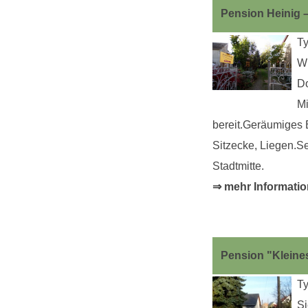
Pension Heinig –
Ty
Wi
Do
Mi
bereit.Geräumiges
Sitzecke, Liegen.Se
Stadtmitte.
⇒ mehr Informatio
Pension "Kleine
Ty
Si