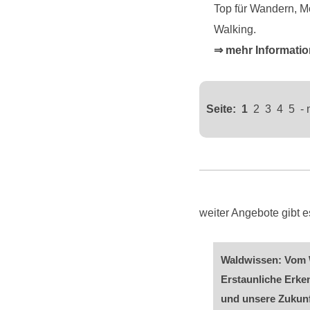
Top für Wandern, M
Walking.
⇒ mehr Informatio
Seite:
1
2
3
4
5
-
weiter Angebote gibt
Waldwissen: Vom W
Erstaunliche Erke
und unsere Zukun