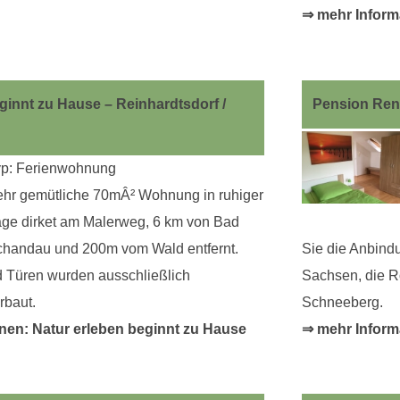
⇒ mehr Inform
ginnt zu Hause – Reinhardtsdorf /
Pension Ren
yp: Ferienwohnung
hr gemütliche 70mÂ² Wohnung in ruhiger
ge dirket am Malerweg, 6 km von Bad
handau und 200m vom Wald entfernt.
Sie die Anbindu
 Türen wurden ausschließlich
Sachsen, die R
rbaut.
Schneeberg.
nen: Natur erleben beginnt zu Hause
⇒ mehr Infor