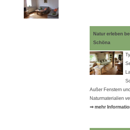
Natur erleben be
Schöna
T
Se
La
Sc
Außer Fenstern und
Naturmaterialien ve
⇒ mehr Informatio