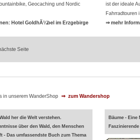
ountainbike, Geocaching und Nordic
ist der ideale 
Fahrradtouren
nen: Hotel GoldhÃ¼bel im Erzgebirge
⇒ mehr Inform
nächste Seite
 es in unserem WanderShop
zum Wandershop
ald her die Welt verstehen.
Bäume - Eine 
nntnisse über den Wald, den Menschen
Faszinierende
ft - Das umfassendste Buch zum Thema