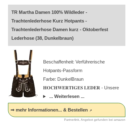
TR Martha Damen 100% Wildleder -
Trachtenlederhose Kurz Hotpants -
Trachtenlederhose Damen kurz - Oktoberfest
Lederhose (38, Dunkelbraun)
Beschaffenheit: Verführerische
Hotpants-Passform
Farbe: DunkelBraun
𝐇𝐎𝐂𝐇𝐖𝐄𝐑𝐓𝐈𝐆𝐄𝐒 𝐋𝐄𝐃𝐄𝐑 - Unsere
... Weiterlesen ...
⇒ mehr Informationen... & Bestellen
Partnerlink, Angebot gefunden bei amazon