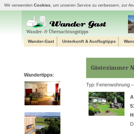
Wir verwenden
Cookies
, um unseren Service zu verbessern, zur An
Wander‐ & Übernachtungstipps
Wander-Gast
Unterkunft & Ausflugtipps
Wan
Gästezimmer N
Wandertipps:
Typ: Ferienwohnung –
A
5
H
D