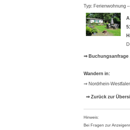
Typ: Ferienwohnung –
A
5
H
D
⇒ Buchungsanfrage a
Wandern in:
⇒ Nordrhein-Westfale
⇒ Zurück zur Übers
Hinweis:
Bei Fragen zur Anzeigenn