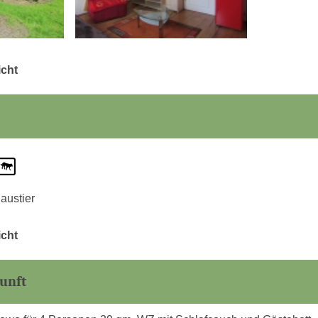
icht
austier
icht
unft