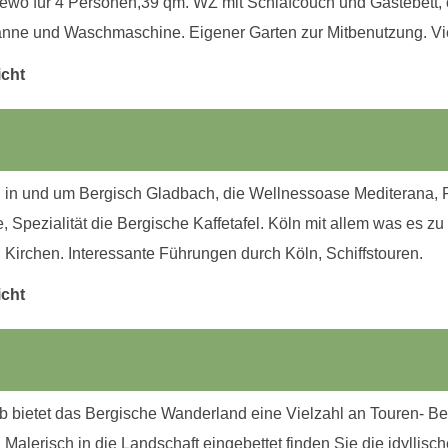
wo für 4 Personen,39 qm. WZ mit Schlafcouch und Gästebett, o
nne und Waschmaschine. Eigener Garten zur Mitbenutzung. Vie
icht
n in und um Bergisch Gladbach, die Wellnessoase Mediterana
, Spezialität die Bergische Kaffetafel. Köln mit allem was es zu
 Kirchen. Interessante Führungen durch Köln, Schiffstouren.
icht
b bietet das Bergische Wanderland eine Vielzahl an Touren- B
 Malerisch in die Landschaft eingebettet finden Sie die idyllis