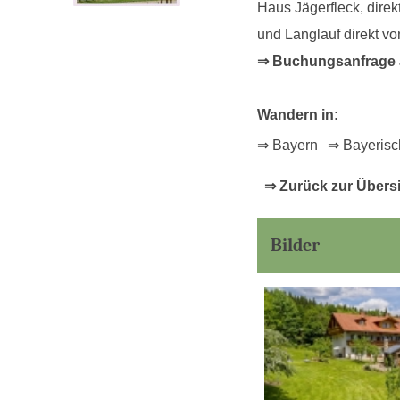
Haus Jägerfleck, dire
und Langlauf direkt v
⇒ Buchungsanfrage an
Wandern in:
⇒ Bayern
⇒ Bayerisc
⇒ Zurück zur Übers
Bilder