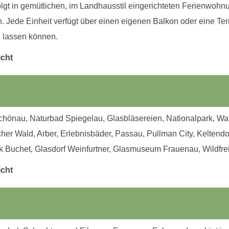
lgt in gemütlichen, im Landhausstil eingerichteten Ferienwohnu
 Jede Einheit verfügt über einen eigenen Balkon oder eine Terr
 lassen können.
icht
önau, Naturbad Spiegelau, Glasbläsereien, Nationalpark, Wald
er Wald, Arber, Erlebnisbäder, Passau, Pullman City, Keltend
rk Buchet, Glasdorf Weinfurtner, Glasmuseum Frauenau, Wildfr
icht