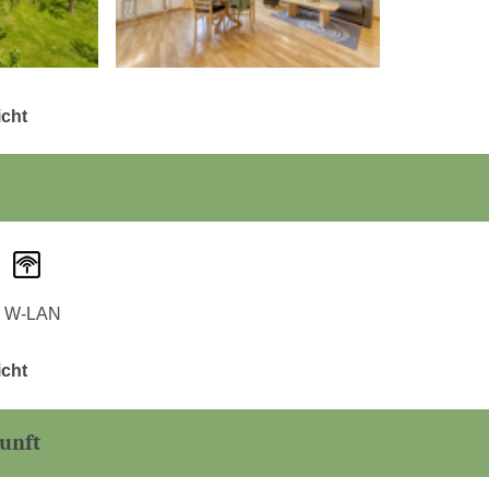
icht
W-LAN
icht
unft