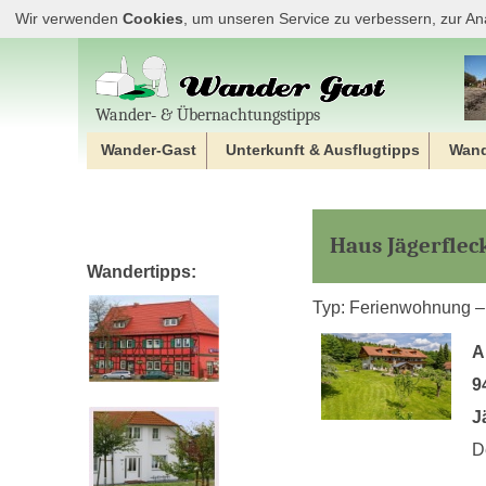
Wir verwenden
Cookies
, um unseren Service zu verbessern, zur An
Wander‐ & Übernachtungstipps
Wander-Gast
Unterkunft & Ausflugtipps
Wan
Haus Jägerflec
Wandertipps:
Typ: Ferienwohnung – 
A
9
J
D