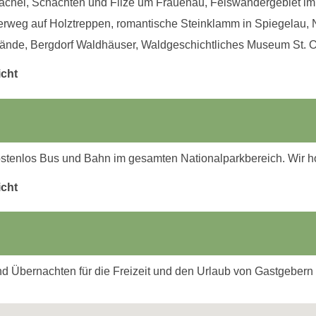
chel, Schachten und Filze um Frauenau, Felswandergebiet im 
rweg auf Holztreppen, romantische Steinklamm in Spiegelau, N
elände, Bergdorf Waldhäuser, Waldgeschichtliches Museum St. 
icht
ostenlos Bus und Bahn im gesamten Nationalparkbereich. Wir 
icht
 Übernachten für die Freizeit und den Urlaub von Gastgebern