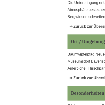
Die Unterbringung erfo
Atmosphäre bestechen.
Bergwiesen schweifen
⇒ Zurück zur Übers
Ort / Umgebung
Baumwipfelpfad Neusch
Museumsdorf Bayerisch
Aiderbichel, Hirschpa
⇒ Zurück zur Übers
Besonderheiten