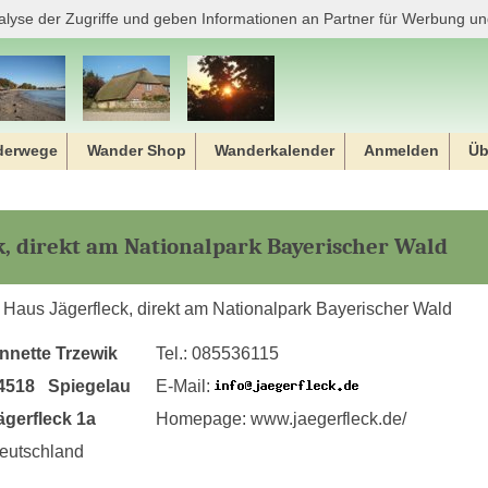
alyse der Zugriffe und geben Informationen an Partner für Werbung un
derwege
Wander Shop
Wanderkalender
Anmelden
Üb
k, direkt am Nationalpark Bayerischer Wald
Haus Jägerfleck, direkt am Nationalpark Bayerischer Wald
nnette Trzewik
Tel.: 085536115
4518 Spiegelau
E-Mail:
ägerfleck 1a
Homepage: www.jaegerfleck.de/
eutschland