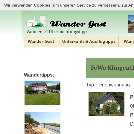
Wir verwenden
Cookies
, um unseren Service zu verbessern, zur An
Wander‐ & Übernachtungstipps
Wander-Gast
Unterkunft & Ausflugtipps
Wan
FeWo Klingent
Wandertipps:
Typ: Ferienwohnung –
P
0
P
D