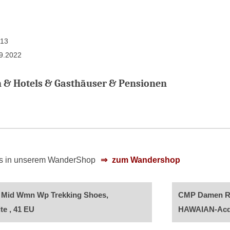
013
09.2022
& Hotels & Gasthäuser & Pensionen
 es in unserem WanderShop
zum Wandershop
 Mid Wmn Wp Trekking Shoes,
CMP Damen Ri
te , 41 EU
HAWAIAN-Acq