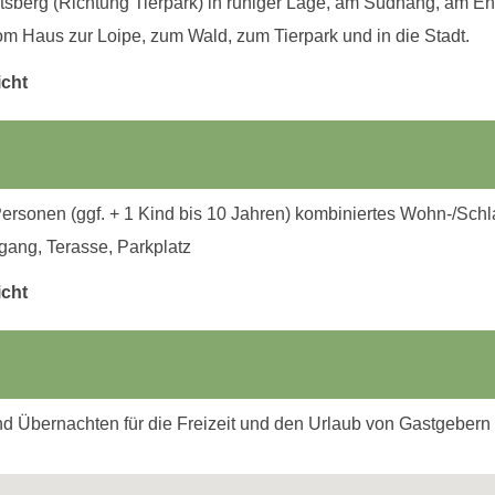
tsberg (Richtung Tierpark) in ruhiger Lage, am Südhang, am E
m Haus zur Loipe, zum Wald, zum Tierpark und in die Stadt.
icht
ersonen (ggf. + 1 Kind bis 10 Jahren) kombiniertes Wohn-/Sc
gang, Terasse, Parkplatz
icht
 Übernachten für die Freizeit und den Urlaub von Gastgebern