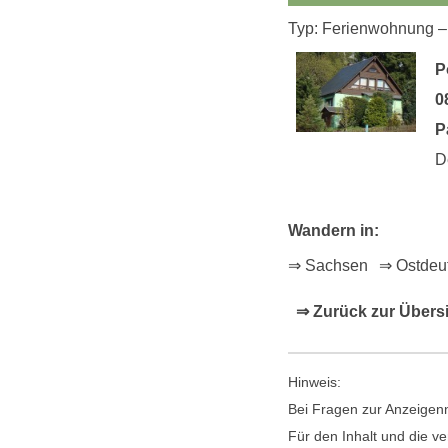
Typ: Ferienwohnung –
P
0
P
D
Wandern in:
⇒ Sachsen
⇒ Ostdeu
⇒ Zurück zur Übers
Hinweis:
Bei Fragen zur Anzeigenn
Für den Inhalt und die ve