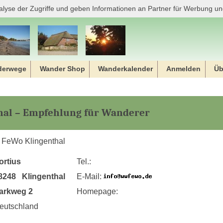
alyse der Zugriffe und geben Informationen an Partner für Werbung un
derwege
Wander Shop
Wanderkalender
Anmelden
Üb
hal – Empfehlung für Wanderer
 FeWo Klingenthal
ortius
Tel.:
8248 Klingenthal
E-Mail:
arkweg 2
Homepage:
eutschland