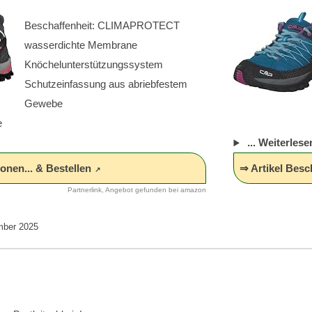
Beschaffenheit: CLIMAPROTECT
wasserdichte Membrane
Knöchelunterstützungssystem
Schutzeinfassung aus abriebfestem
Gewebe
e
... Weiterlesen
onen... & Bestellen
⇒ Artikel Besc
Partnerlink, Angebot gefunden bei amazon
mber 2025