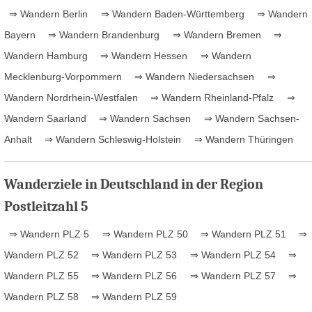
⇒ Wandern Berlin
⇒ Wandern Baden-Württemberg
⇒ Wandern
Bayern
⇒ Wandern Brandenburg
⇒ Wandern Bremen
⇒
Wandern Hamburg
⇒ Wandern Hessen
⇒ Wandern
Mecklenburg-Vorpommern
⇒ Wandern Niedersachsen
⇒
Wandern Nordrhein-Westfalen
⇒ Wandern Rheinland-Pfalz
⇒
Wandern Saarland
⇒ Wandern Sachsen
⇒ Wandern Sachsen-
Anhalt
⇒ Wandern Schleswig-Holstein
⇒ Wandern Thüringen
Wanderziele in Deutschland in der Region
Postleitzahl 5
⇒ Wandern PLZ 5
⇒ Wandern PLZ 50
⇒ Wandern PLZ 51
⇒
Wandern PLZ 52
⇒ Wandern PLZ 53
⇒ Wandern PLZ 54
⇒
Wandern PLZ 55
⇒ Wandern PLZ 56
⇒ Wandern PLZ 57
⇒
Wandern PLZ 58
⇒ Wandern PLZ 59