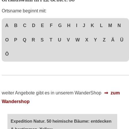
Ortsname beginnt mit:
A
B
C
D
E
F
G
H
I
J
K
L
M
N
O
P
Q
R
S
T
U
V
W
X
Y
Z
Ä
Ü
Ö
weiter Angebote gibt es in unserem WanderShop
zum
Wandershop
Expedition Natur. 50 heimische Bäume: entdecken