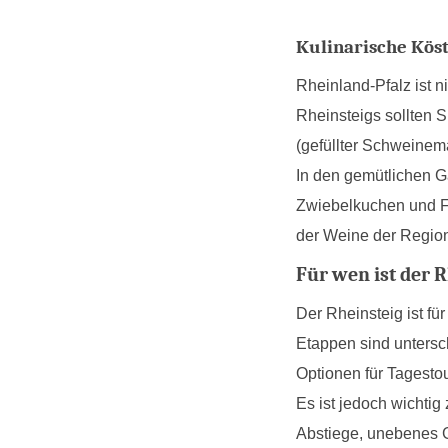
Kulinarische Kös
Rheinland-Pfalz ist n
Rheinsteigs sollten S
(gefüllter Schweinem
In den gemütlichen G
Zwiebelkuchen und Fe
der Weine der Regio
Für wen ist der
Der Rheinsteig ist fü
Etappen sind untersc
Optionen für Tagestou
Es ist jedoch wichtig
Abstiege, unebenes 