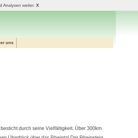
d Analysen weiter.
X
er uns
sticht durch seine Vielfältigkeit. Über 300km
en Überblick über das Rheintal.Der Rheinsteig