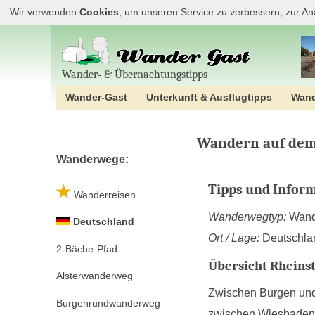
Wir verwenden
Cookies
, um unseren Service zu verbessern, zur An
Wander‐ & Übernachtungstipps
Wander-Gast
Unterkunft & Ausflugtipps
Wan
Wandern auf dem
Wanderwege:
Tipps und Infor
Wanderreisen
Wanderwegtyp:
Wan
Deutschland
Ort / Lage:
Deutschla
2-Bäche-Pfad
Übersicht Rheins
Alsterwanderweg
Zwischen Burgen und 
Burgenrundwanderweg
zwischen Wiesbaden, 