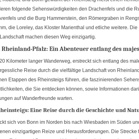
nderen folgende Sehenswürdigkeiten den Drachenfels und die 
 Arenfels und die Burg Hammerstein, den Römergraben in Reng
m, die Loreley, das Kloster Marienthal und etliche weitere. Di
Landschaft machen diesen Weg einzigartig.
n Rheinland-Pfalz: Ein Abenteuer entlang des maje
320 Kilometer langer Wanderweg, erstreckt sich entlang des mal
essliche Reise durch die vielfältige Landschaft von Rheinland-
nen Etappen des Rheinsteigs führen, die faszinierenden Sehen
stlichkeiten, die Sie entdecken können, sowie Informationen da
ungen auf Wanderfreunde warten.
heinsteigs: Eine Reise durch die Geschichte und Nat
eckt sich von Bonn im Norden bis nach Wiesbaden im Süden und i
genen einzigartigen Reize und Herausforderungen. Die Strecke fü