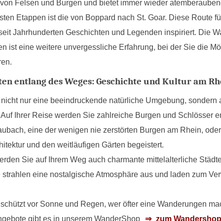
von Felsen und Burgen und bietet immer wieder atemberauben
sten Etappen ist die von Boppard nach St. Goar. Diese Route fü
 seit Jahrhunderten Geschichten und Legenden inspiriert. Di
ist eine weitere unvergessliche Erfahrung, bei der Sie die Mö
ren.
en entlang des Weges: Geschichte und Kultur am Rh
 nicht nur eine beeindruckende natürliche Umgebung, sondern au
Auf Ihrer Reise werden Sie zahlreiche Burgen und Schlösser 
aubach, eine der wenigen nie zerstörten Burgen am Rhein, oder 
hitektur und den weitläufigen Gärten begeistert.
rden Sie auf Ihrem Weg auch charmante mittelalterliche Städ
 strahlen eine nostalgische Atmosphäre aus und laden zum Ver
chützt vor Sonne und Regen, wer öfter eine Wanderungen mach
Angebote gibt es in unserem WanderShop
zum Wandersho