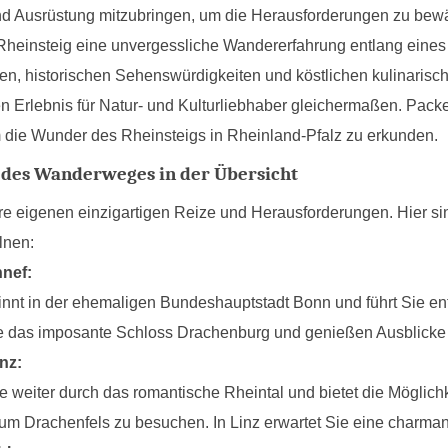
 Ausrüstung mitzubringen, um die Herausforderungen zu bewä
 Rheinsteig eine unvergessliche Wandererfahrung entlang eines
pen, historischen Sehenswürdigkeiten und köstlichen kulinar
n Erlebnis für Natur- und Kulturliebhaber gleichermaßen. Pac
 die Wunder des Rheinsteigs in Rheinland-Pfalz zu erkunden.
 des Wanderweges in der Übersicht
hre eigenen einzigartigen Reize und Herausforderungen. Hier 
lnen:
nef:
innt in der ehemaligen Bundeshauptstadt Bonn und führt Sie e
e das imposante Schloss Drachenburg und genießen Ausblicke 
nz:
e weiter durch das romantische Rheintal und bietet die Möglichk
um Drachenfels zu besuchen. In Linz erwartet Sie eine charmant