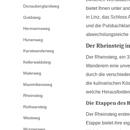
Donauberglandweg
bietet Ihnen unter a
in Linz, das Schloss
Goldsteig
und die Pulsbachklam
Hermannsweg
abwechslungsreiche 
Hünenweg
Der Rheinsteig i
Karstwanderweg
Der Rheinsteig, ein 
Kellerwaldsteig
Wanderern eine unverg
Malerweg
durch die verschiede
die kulinarischen Kö
Maximiliansweg
welche Herausforder
Rheinsteig
Die Etappen des R
Rothaarsteig
Der Rheinsteig erstr
Westweg
Etappe bietet ihre ei
Wupperweg