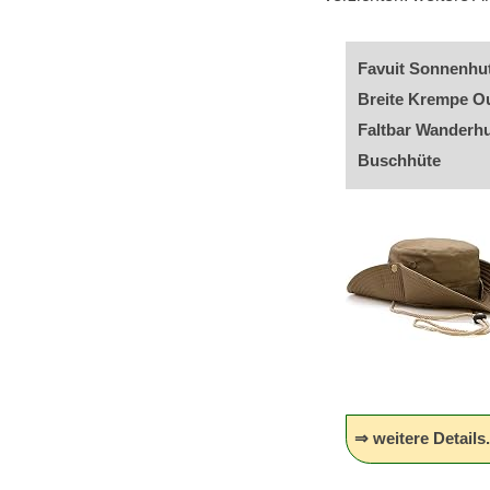
Favuit Sonnenhu
Breite Krempe O
Faltbar Wanderhu
Buschhüte
⇒ weitere Details.