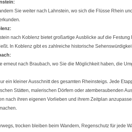
stein:
dern Sie weiter nach Lahnstein, wo sich die Flüsse Rhein und
erkunden.
lenz:
tein nach Koblenz bietet großartige Ausblicke auf die Festung 
ießt. In Koblenz gibt es zahlreiche historische Sehenswürdigkei
bach:
ie erneut nach Braubach, wo Sie die Möglichkeit haben, die Um
r ein kleiner Ausschnitt des gesamten Rheinsteigs. Jede Etappe 
rischen Stätten, malerischen Dörfern oder atemberaubenden Au
appen nach ihren eigenen Vorlieben und ihrem Zeitplan anzupass
 machen.
erwegs, trocken bleiben beim Wandern, Regenschutz für jede W