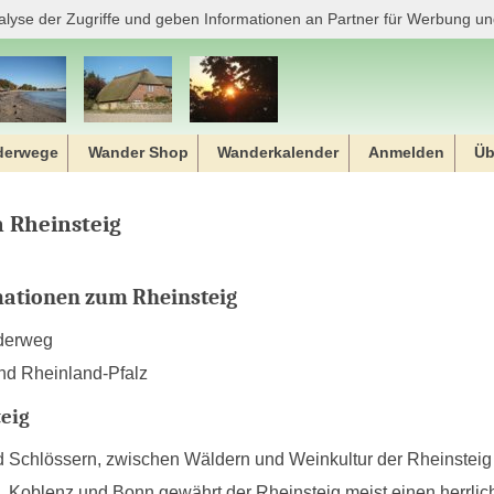
alyse der Zugriffe und geben Informationen an Partner für Werbung un
derwege
Wander Shop
Wanderkalender
Anmelden
Üb
 Rheinsteig
mationen zum Rheinsteig
derweg
nd Rheinland-Pfalz
teig
Schlössern, zwischen Wäldern und Weinkultur der Rheinsteig be
Koblenz und Bonn gewährt der Rheinsteig meist einen herrlich