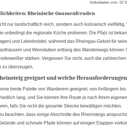
Artikeldaten vom: 02
tlichkeiten: Rheinische Gaumenfreuden
icht nur landschaftlich reich, sondern auch kulinarisch vielfält
ie unbedingt die regionale Küche probieren. Die Pfalz ist beka
agen) und Leberknödel, während das Rheingau-Gebiet für seine
asthäusern und Weinstuben entlang des Wanderwegs können Sie
derweißer stärken. Vergessen Sie nicht, auch die zahlreichen
n zu überzeugen.
 Rheinsteig geeignet und welche Herausforderung
r eine breite Palette von Wanderern geeignet, von Anfängern bi
hiedlich lang, und Sie können Ihre Route je nach Ihrem eigenen
ren, falls Sie nicht die gesamte Strecke bewältigen möchten.
 zu beachten, dass einige Abschnitte des Rheinsteigs anspruchsv
Gelände und schmale Pfade können auf einigen Etappen vorkom